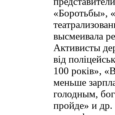
представител
«Боротьбы», «
театрализован
высмеивала р
Активисты де
від поліцейськ
100 років», «
меньше зарпла
голодным, бог
пройде» и др.