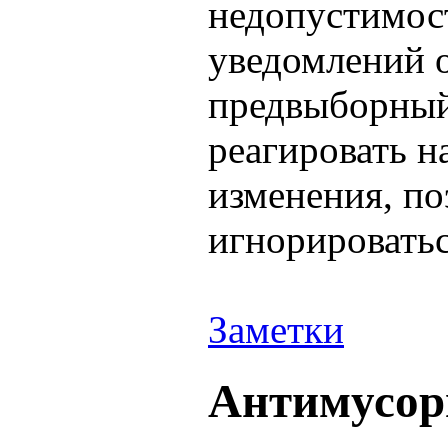
недопустимост
уведомлений о
предвыборный
реагировать н
изменения, по
игнорироватьс
Заметки
Антимусор