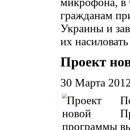
микрофона, в 
гражданам пр
Украины и зав
их насиловать
Проект но
30 Марта 201
П
П
в