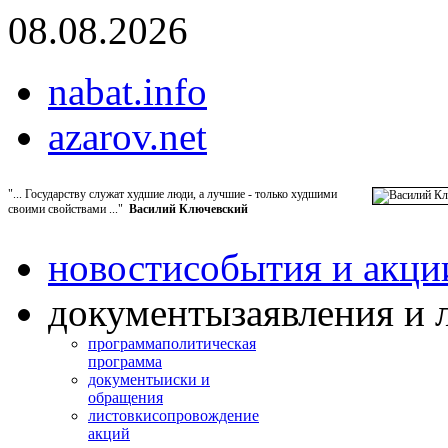
08.08.2026
nabat.info
azarov.net
"... Государству служат худшие люди, а лучшие - только худшими
своими свойствами ..."
Василий Ключевский
новости
события и акци
документы
заявления и 
программа
политическая
программа
документы
иски и
обращения
листовки
сопровождение
акций