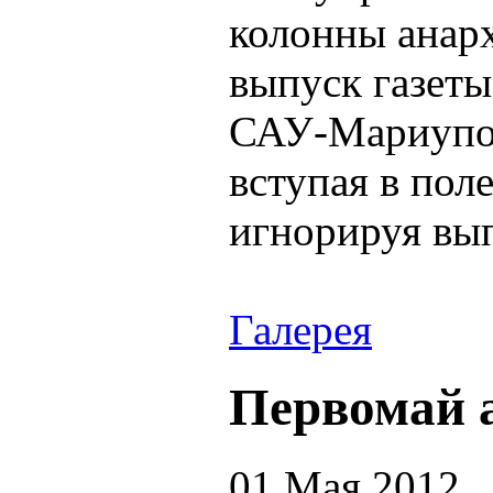
колонны анарх
выпуск газет
САУ-Мариупол
вступая в пол
игнорируя вы
Галерея
Первомай 
01 Мая 2012