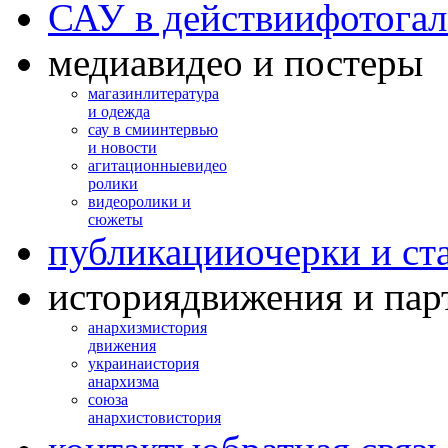
САУ в действии
фотогал
медиа
видео и постеры
магазин
литература
и одежда
сау в сми
интервью
и новости
агитационные
видео
ролики
видео
ролики и
сюжеты
публикации
очерки и ст
история
движения и пар
анархизм
история
движения
украина
история
анархизма
союза
анархистов
история