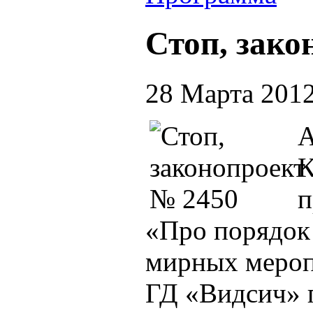
Стоп, зако
28 Марта 201
А
К
п
«Про порядок
мирных мероп
ГД «Видсич» 