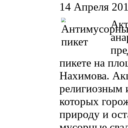
14 Апреля 20
Акт
ана
пре
пикете на пл
Нахимова. Ак
религиозным 
которых горо
природу и ост
мусорные сва