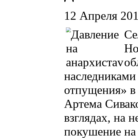
12 Апреля 20
Се
Но
об
наследниками 
отпущения» в
Артема Сивако
взглядах, на 
покушение на 