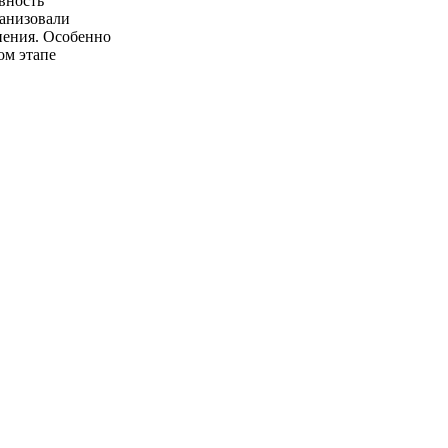
вность
ганизовали
нения. Особенно
ом этапе