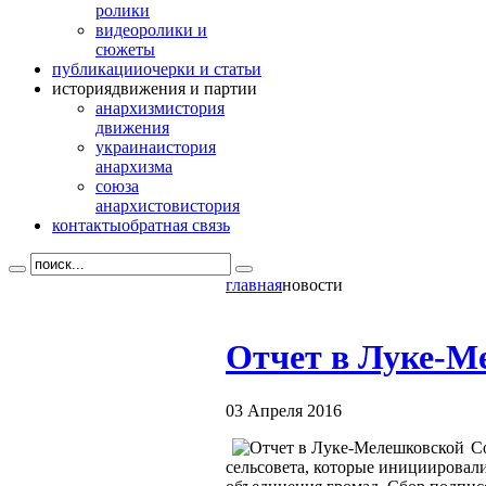
ролики
видео
ролики и
сюжеты
публикации
очерки и статьи
история
движения и партии
анархизм
история
движения
украина
история
анархизма
союза
анархистов
история
контакты
обратная связь
главная
новости
Отчет в Луке-М
03 Апреля 2016
С
сельсовета, которые инициировал