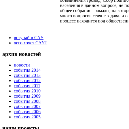
объединения громад. Сбор подписе
населения в данном вопросе, не 
общее собрание громады, на котор
много вопросов селяне задавали о
процесс находится под обществен
вступай в САУ
чего хочет САУ?
архив новостей
новости
события 2014
события 2013
события 2012
события 2011
события 2010
события 2009
события 2008
события 2007
события 2006
события 2005
наши проекты