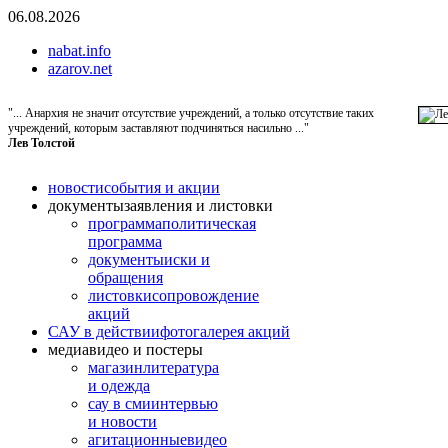
06.08.2026
nabat.info
azarov.net
"... Анархия не значит отсутствие учреждений, а только отсутствие таких
учреждений, которым заставляют подчиняться насильно ..."
Лев Толстой
новости
события и акции
документы
заявления и листовки
программа
политическая
программа
документы
иски и
обращения
листовки
сопровождение
акций
САУ в действии
фотогалерея акций
медиа
видео и постеры
магазин
литература
и одежда
сау в сми
интервью
и новости
агитационные
видео