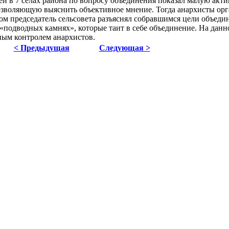
й в 7 селах района по вопросу объединения показал малую акти
позволяющую выяснить объективное мнение. Тогда анархисты ор
ом председатель сельсовета разъяснял собравшимся цели объеди
 «подводных камнях», которые таит в себе объединение. На данн
ным контролем анархистов.
< Предыдущая
Следующая >