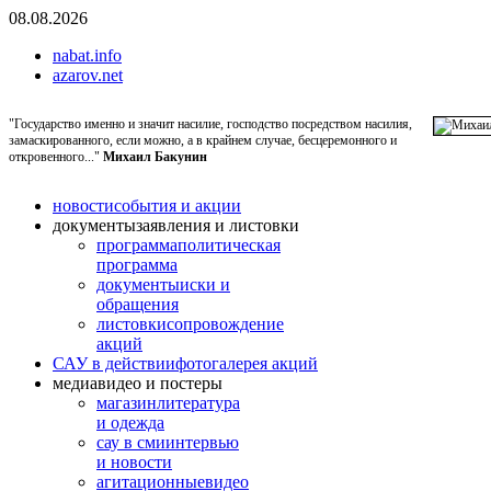
08.08.2026
nabat.info
azarov.net
"Государство именно и значит насилие, господство посредством насилия,
замаскированного, если можно, а в крайнем случае, бесцеремонного и
откровенного..."
Михаил Бакунин
новости
события и акции
документы
заявления и листовки
программа
политическая
программа
документы
иски и
обращения
листовки
сопровождение
акций
САУ в действии
фотогалерея акций
медиа
видео и постеры
магазин
литература
и одежда
сау в сми
интервью
и новости
агитационные
видео