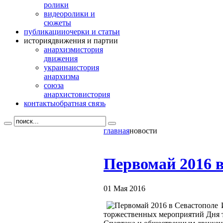
ролики
видео
ролики и
сюжеты
публикации
очерки и статьи
история
движения и партии
анархизм
история
движения
украина
история
анархизма
союза
анархистов
история
контакты
обратная связь
главная
новости
Первомай 2016 в
01 Мая 2016
торжественных мероприятий Дня т