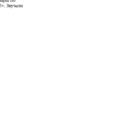
марш по
!». Звучали