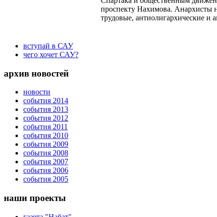
Спартака и общественным движен
проспекту Нахимова. Анархисты н
трудовые, антиолигархические и а
вступай в САУ
чего хочет САУ?
архив новостей
новости
события 2014
события 2013
события 2012
события 2011
события 2010
события 2009
события 2008
события 2007
события 2006
события 2005
наши проекты
газета "Набат"