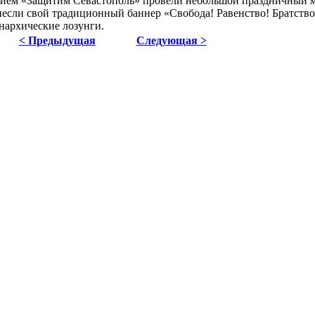
ием «Защитим Севастополь» провели небольшой праздничный 
если свой традиционный баннер «Свобода! Равенство! Братство
нархические лозунги.
< Предыдущая
Следующая >