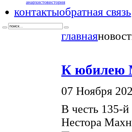
анархистов
история
контакты
обратная связь
главная
новост
К юбилею 
07 Ноября 20
В честь 135-
Нестора Махн