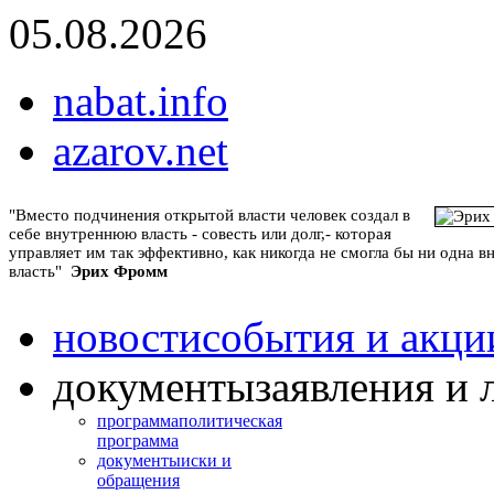
05.08.2026
nabat.info
azarov.net
"Вместо подчинения открытой власти человек создал в
себе внутреннюю власть - совесть или долг,- которая
управляет им так эффективно, как никогда не смогла бы ни одна 
власть"
Эрих Фромм
новости
события и акци
документы
заявления и 
программа
политическая
программа
документы
иски и
обращения