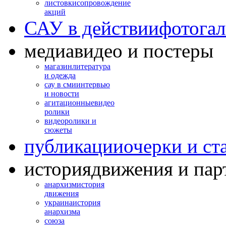
листовки
сопровождение
акций
САУ в действии
фотогал
медиа
видео и постеры
магазин
литература
и одежда
сау в сми
интервью
и новости
агитационные
видео
ролики
видео
ролики и
сюжеты
публикации
очерки и ст
история
движения и пар
анархизм
история
движения
украина
история
анархизма
союза