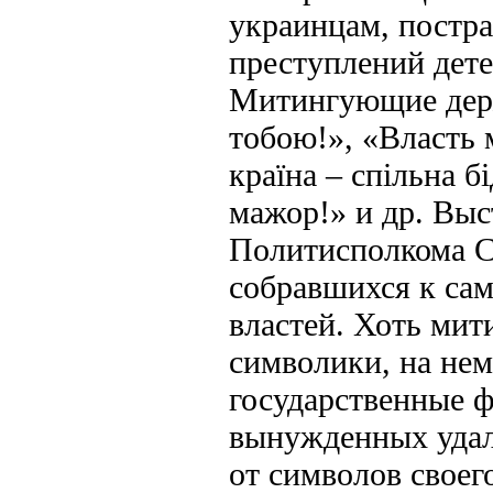
украинцам, постр
преступлений дете
Митингующие держ
тобою!», «Власть
країна – спільна 
мажор!» и др. Вы
Политисполкома С
собравшихся к сам
властей. Хоть мит
символики, на не
государственные ф
вынужденных удал
от символов своег