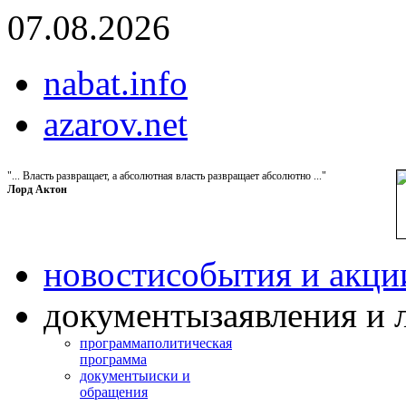
07.08.2026
nabat.info
azarov.net
"... Власть развращает, а абсолютная власть развращает абсолютно ..."
Лорд Актон
новости
события и акци
документы
заявления и 
программа
политическая
программа
документы
иски и
обращения