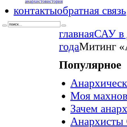
анархистов
история
контакты
обратная связь
главная
САУ в 
года
Митинг «
Популярное
Анархическ
Моя махнов
Зачем анар
Анархисты 