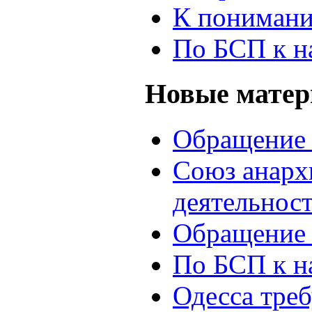
К понимани
По БСП к н
Новые мате
Обращение 
Союз анархи
деятельнос
Обращение 
По БСП к н
Одесса треб