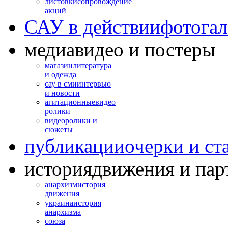
листовки
сопровождение
акций
САУ в действии
фотогал
медиа
видео и постеры
магазин
литература
и одежда
сау в сми
интервью
и новости
агитационные
видео
ролики
видео
ролики и
сюжеты
публикации
очерки и ст
история
движения и пар
анархизм
история
движения
украина
история
анархизма
союза