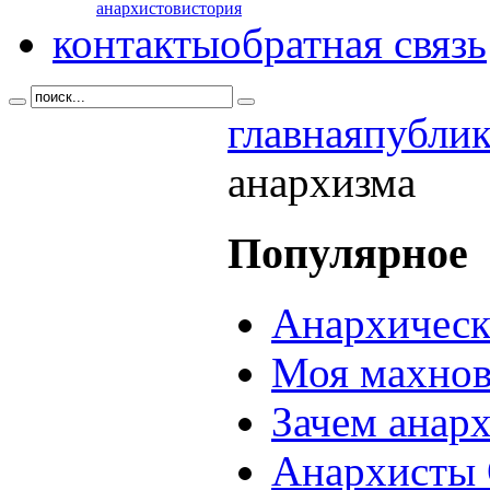
анархистов
история
контакты
обратная связь
главная
публи
анархизма
Популярное
Анархическ
Моя махнов
Зачем анар
Анархисты 