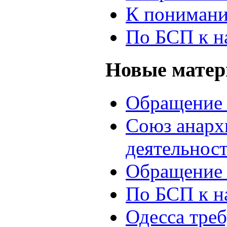
К понимани
По БСП к н
Новые мате
Обращение 
Союз анархи
деятельнос
Обращение 
По БСП к н
Одесса треб