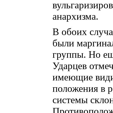
вульгаризиро
анархизма.
В обоих случ
были маргина
группы. Но ещ
Ударцев отмеч
имеющие види
положения в 
системы склон
Противополож