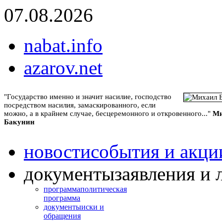
07.08.2026
nabat.info
azarov.net
"Государство именно и значит насилие, господство
посредством насилия, замаскированного, если
можно, а в крайнем случае, бесцеремонного и откровенного..."
Ми
Бакунин
новости
события и акци
документы
заявления и 
программа
политическая
программа
документы
иски и
обращения