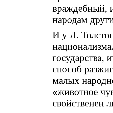
враждебный, и
народам других
И у Л. Толсто
национализма.
государства, 
способ разжи
малых народн
«животное чув
свойственен л