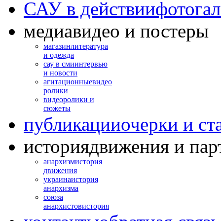
САУ в действии
фотогал
медиа
видео и постеры
магазин
литература
и одежда
сау в сми
интервью
и новости
агитационные
видео
ролики
видео
ролики и
сюжеты
публикации
очерки и ст
история
движения и пар
анархизм
история
движения
украина
история
анархизма
союза
анархистов
история