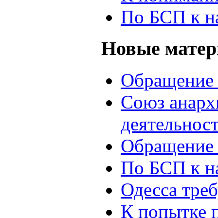
По БСП к н
Новые мате
Обращение 
Союз анархи
деятельнос
Обращение 
По БСП к н
Одесса треб
К попытке 