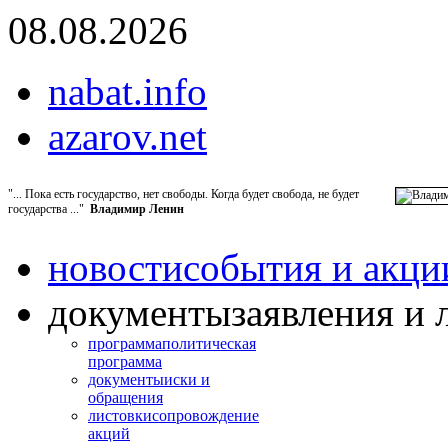
08.08.2026
nabat.info
azarov.net
"... Пока есть государство, нет свободы. Когда будет свобода, не будет
государства ..."
Владимир Ленин
новости
события и акци
документы
заявления и 
программа
политическая
программа
документы
иски и
обращения
листовки
сопровождение
акций