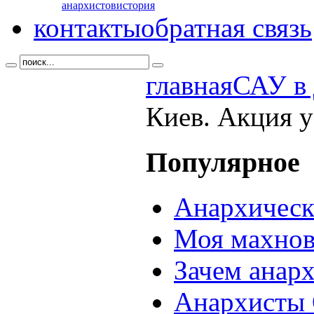
анархистов
история
контакты
обратная связь
главная
САУ в 
Киев. Акция 
Популярное
Анархическ
Моя махнов
Зачем анар
Анархисты 