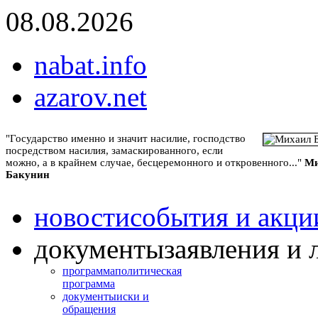
08.08.2026
nabat.info
azarov.net
"Государство именно и значит насилие, господство
посредством насилия, замаскированного, если
можно, а в крайнем случае, бесцеремонного и откровенного..."
Ми
Бакунин
новости
события и акци
документы
заявления и 
программа
политическая
программа
документы
иски и
обращения