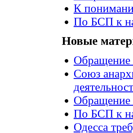
К понимани
По БСП к н
Новые мате
Обращение 
Союз анархи
деятельнос
Обращение 
По БСП к н
Одесса треб