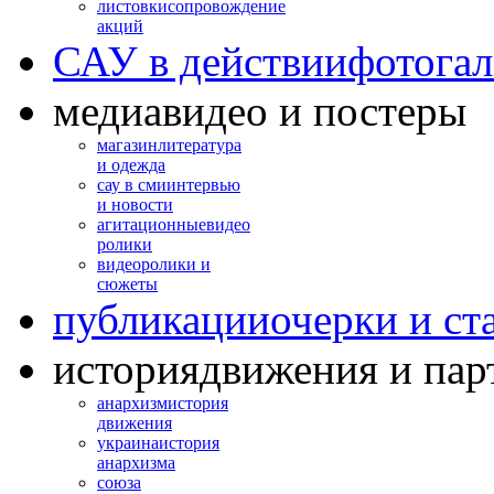
листовки
сопровождение
акций
САУ в действии
фотогал
медиа
видео и постеры
магазин
литература
и одежда
сау в сми
интервью
и новости
агитационные
видео
ролики
видео
ролики и
сюжеты
публикации
очерки и ст
история
движения и пар
анархизм
история
движения
украина
история
анархизма
союза