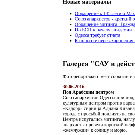
Новые материалы
Обращение к 135-летию Ма
Союз анархистов - краткий о
Обращение митинга "Гражда
По БСП к началу эпидемии
Одесса требует отчета
К попытке перезахоронения
Галерея "САУ в дейс
Фоторепортажи с мест событий и 
30.06.2016
Под Арабским центром
Союз анархистов Одессы при под
культурным центром против варва
«Кадорр» сирийца Аднана Кивана
города с просьбой повлиять на св
Центра испугались митинга, наглу
анархисты провели короткий перф
«жемчужин» к солнцу и морю.