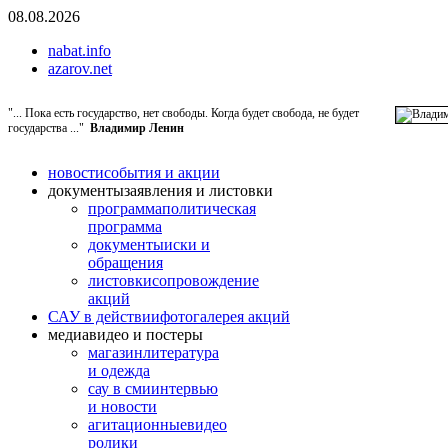
08.08.2026
nabat.info
azarov.net
"... Пока есть государство, нет свободы. Когда будет свобода, не будет
государства ..."
Владимир Ленин
новости
события и акции
документы
заявления и листовки
программа
политическая
программа
документы
иски и
обращения
листовки
сопровождение
акций
САУ в действии
фотогалерея акций
медиа
видео и постеры
магазин
литература
и одежда
сау в сми
интервью
и новости
агитационные
видео
ролики