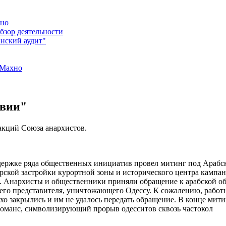
хно
бзор деятельности
нский аудит"
 Махно
твии"
акций Союза анархистов.
держке ряда общественных инициатив провел митинг под Арабс
рской застройки курортной зоны и исторического центра кампа
. Анархисты и общественники приняли обращение к арабской о
оего представителя, уничтожающего Одессу. К сожалению, рабо
хо закрылись и им не удалось передать обращение. В конце мити
оманс, символизирующий прорыв одесситов сквозь частокол