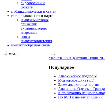
видео
ролики и
сюжеты
публикации
очерки и статьи
история
движения и партии
анархизм
история
движения
украина
история
анархизма
союза
анархистов
история
контакты
обратная связь
главная
САУ в действии
Акции 201
Популярное
Анархическое подполье
Моя махновщина (ч.1)
Зачем анархистам партия
Анархисты Одессы в Гражда
К пониманию национал-ана
По БСП к началу эпидемии