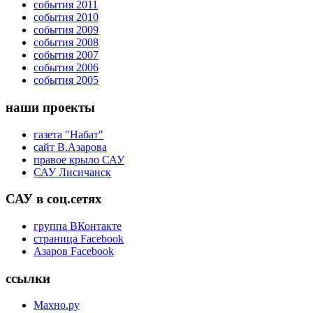
события 2011
события 2010
события 2009
события 2008
события 2007
события 2006
события 2005
наши проекты
газета "Набат"
сайт В.Азарова
правое крыло САУ
САУ Лисичанск
САУ в соц.сетях
группа ВКонтакте
страница Facebook
Азаров Facebook
ссылки
Махно.ру