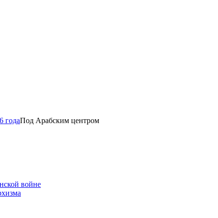
6 года
Под Арабским центром
нской войне
рхизма