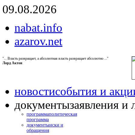
09.08.2026
nabat.info
azarov.net
"... Власть развращает, а абсолютная власть развращает абсолютно ..."
Лорд Актон
новости
события и акци
документы
заявления и 
программа
политическая
программа
документы
иски и
обращения