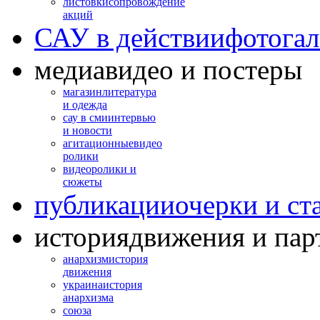
листовки
сопровождение
акций
САУ в действии
фотогал
медиа
видео и постеры
магазин
литература
и одежда
сау в сми
интервью
и новости
агитационные
видео
ролики
видео
ролики и
сюжеты
публикации
очерки и ст
история
движения и пар
анархизм
история
движения
украина
история
анархизма
союза