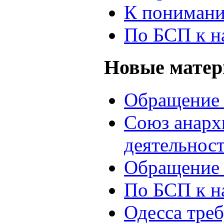
К понимани
По БСП к н
Новые мате
Обращение 
Союз анархи
деятельнос
Обращение 
По БСП к н
Одесса треб