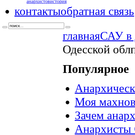
анархистов
история
контакты
обратная связь
главная
САУ в 
Одесской обл
Популярное
Анархическ
Моя махнов
Зачем анар
Анархисты 