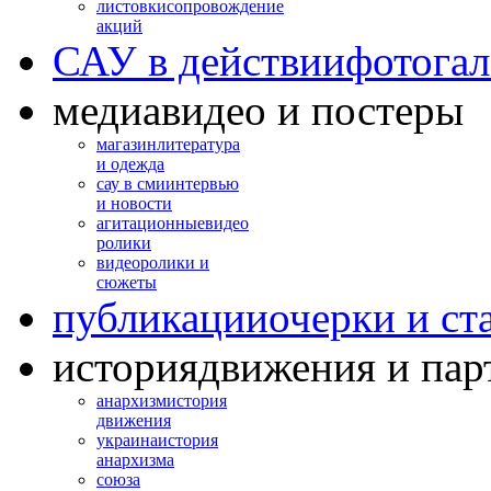
листовки
сопровождение
акций
САУ в действии
фотогал
медиа
видео и постеры
магазин
литература
и одежда
сау в сми
интервью
и новости
агитационные
видео
ролики
видео
ролики и
сюжеты
публикации
очерки и ст
история
движения и пар
анархизм
история
движения
украина
история
анархизма
союза