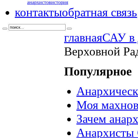
анархистов
история
контакты
обратная связь
главная
САУ в 
Верховной Рад
Популярное
Анархическ
Моя махнов
Зачем анар
Анархисты 