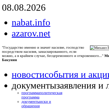
08.08.2026
nabat.info
azarov.net
"Государство именно и значит насилие, господство
посредством насилия, замаскированного, если
можно, а в крайнем случае, бесцеремонного и откровенного..."
Ми
Бакунин
новости
события и акци
документы
заявления и 
программа
политическая
программа
документы
иски и
обращения