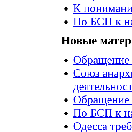
К понимани
По БСП к н
Новые мате
Обращение 
Союз анархи
деятельнос
Обращение 
По БСП к н
Одесса треб