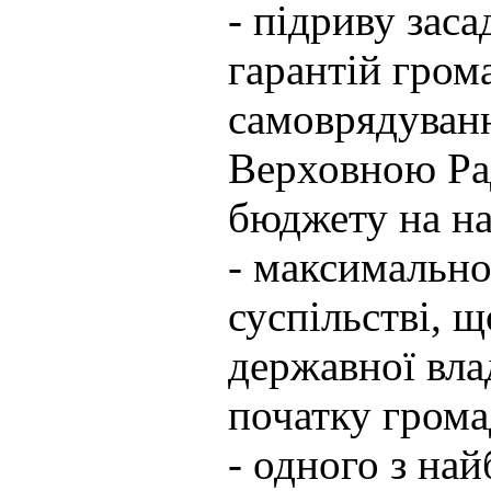
- підриву зас
гарантій гром
самоврядуван
Верховною Ра
бюджету на на
- максимально
суспільстві, 
державної влад
початку грома
- одного з най