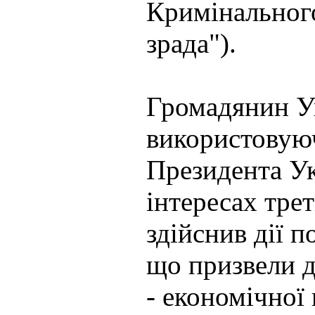
Кримінальног
зрада").
Громадянин У
використовую
Президента Ук
інтересах трет
здійснив дії 
що призвели д
- економічної