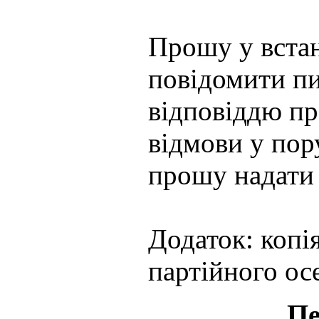
Прошу у вста
повідомити п
відповіддю пр
відмови у пор
прошу надати 
Додаток: копі
партійного ос
Пе