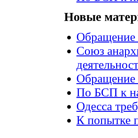
Новые мате
Обращение 
Союз анархи
деятельнос
Обращение 
По БСП к н
Одесса треб
К попытке 