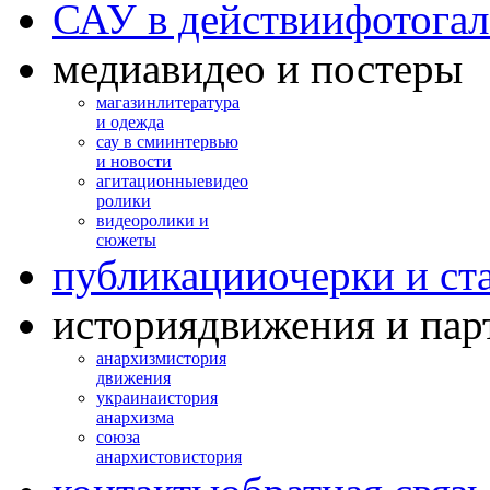
САУ в действии
фотогал
медиа
видео и постеры
магазин
литература
и одежда
сау в сми
интервью
и новости
агитационные
видео
ролики
видео
ролики и
сюжеты
публикации
очерки и ст
история
движения и пар
анархизм
история
движения
украина
история
анархизма
союза
анархистов
история