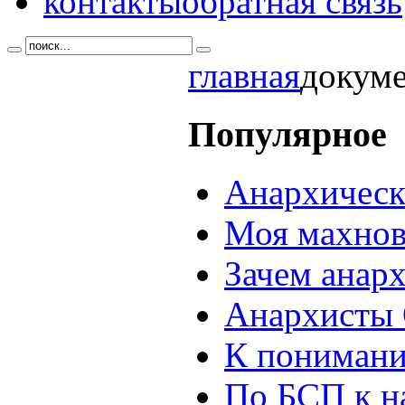
контакты
обратная связь
главная
докум
Популярное
Анархическ
Моя махнов
Зачем анар
Анархисты 
К понимани
По БСП к н