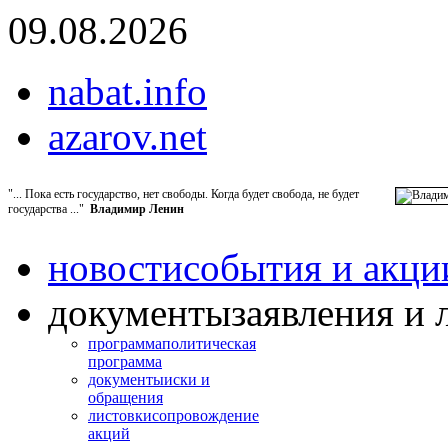
09.08.2026
nabat.info
azarov.net
"... Пока есть государство, нет свободы. Когда будет свобода, не будет
государства ..."
Владимир Ленин
новости
события и акци
документы
заявления и 
программа
политическая
программа
документы
иски и
обращения
листовки
сопровождение
акций