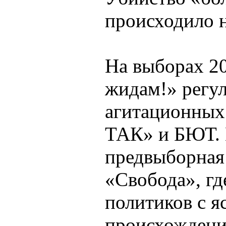
происходило н
На выборах 2
жидам!» регул
агитационных
ТАК» и БЮТ. 
предвыборная 
«Свобода», гд
политиков с я
происхождени