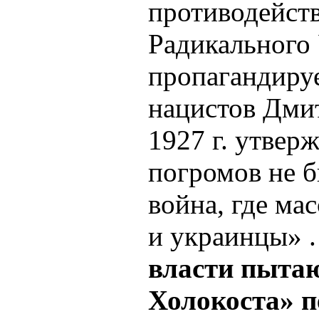
противодейств
Радикального
пропагандиру
нацистов Дми
1927 г. утвер
погромов не б
война, где ма
и украинцы» 
власти пыта
Холокоста» 