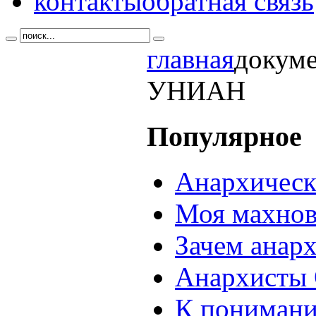
контакты
обратная связь
главная
докум
УНИАН
Популярное
Анархическ
Моя махнов
Зачем анар
Анархисты 
К понимани