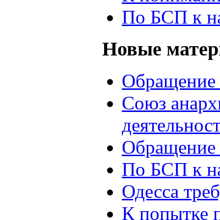
По БСП к н
Новые мате
Обращение 
Союз анархи
деятельнос
Обращение 
По БСП к н
Одесса треб
К попытке 