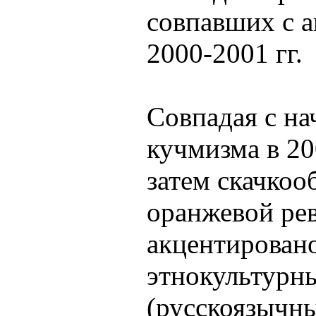
совпавших с а
2000-2001 гг.
Совпадая с на
кучмизма в 20
затем скачкоо
оранжевой рев
акцентирован
этнокультурны
(русскоязычны