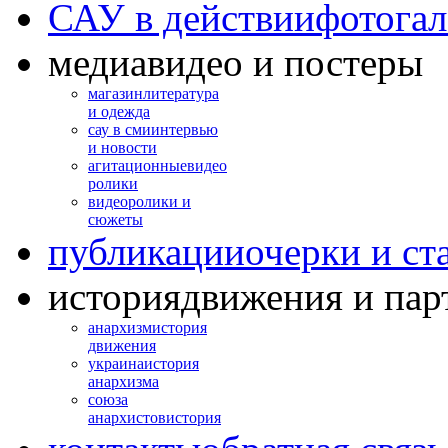
САУ в действии
фотогал
медиа
видео и постеры
магазин
литература
и одежда
сау в сми
интервью
и новости
агитационные
видео
ролики
видео
ролики и
сюжеты
публикации
очерки и ст
история
движения и пар
анархизм
история
движения
украина
история
анархизма
союза
анархистов
история