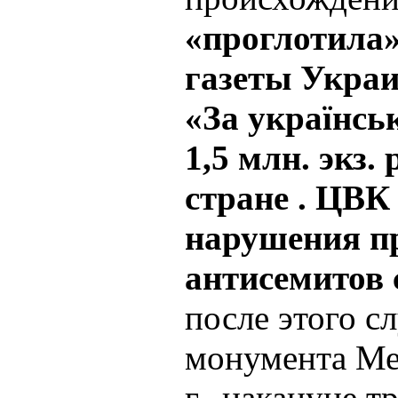
«проглотила
газеты Украи
«За українсь
1,5 млн. экз.
стране . ЦВК
нарушения пр
антисемитов 
после этого с
монумента Ме
г., накануне 