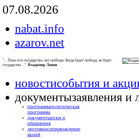
07.08.2026
nabat.info
azarov.net
"... Пока есть государство, нет свободы. Когда будет свобода, не будет
государства ..."
Владимир Ленин
новости
события и акци
документы
заявления и 
программа
политическая
программа
документы
иски и
обращения
листовки
сопровождение
акций