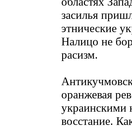
областях Запа
засилья пришл
этнические ук
Налицо не бор
расизм.
Антикучмовск
оранжевая ре
украинскими н
восстание. Как