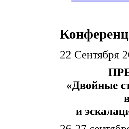
Конферен
22 Сентября 
ПР
«Двойные с
и эскалац
26-27 сентябр