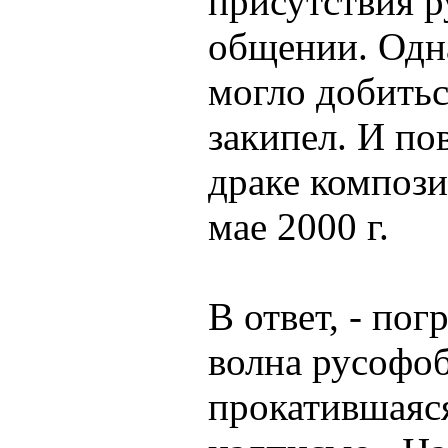
присутствия р
общении. Одна
могло добитьс
закипел. И по
драке компози
мае 2000 г.
В ответ, - пог
волна русофо
прокатившаяся