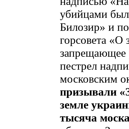
надписью «На
убийцами был
Билозир» и по
горсовета «О 
запрещающее р
пестрел надпи
московским о
призывали «З
земле украин
тысяча моск