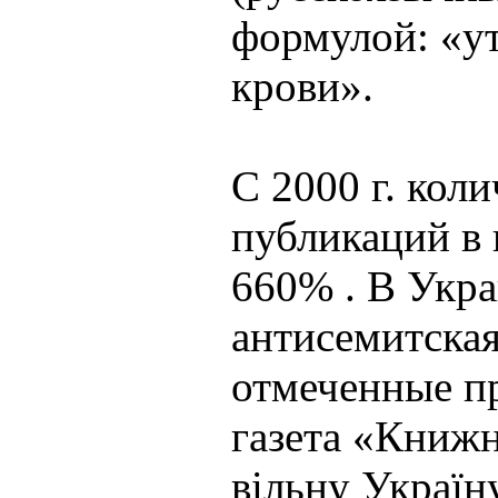
формулой: «у
крови».
С 2000 г. кол
публикаций в 
660% . В Укра
антисемитская
отмеченные пр
газета «Книжн
вільну Україн