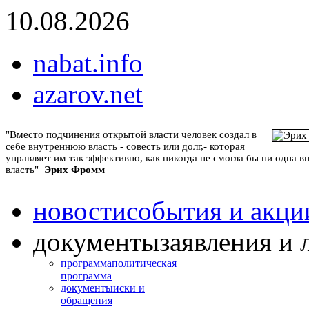
10.08.2026
nabat.info
azarov.net
"Вместо подчинения открытой власти человек создал в
себе внутреннюю власть - совесть или долг,- которая
управляет им так эффективно, как никогда не смогла бы ни одна 
власть"
Эрих Фромм
новости
события и акци
документы
заявления и 
программа
политическая
программа
документы
иски и
обращения