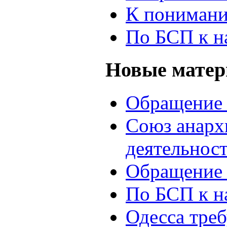
К понимани
По БСП к н
Новые мате
Обращение 
Союз анархи
деятельнос
Обращение 
По БСП к н
Одесса треб