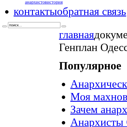
анархистов
история
контакты
обратная связь
главная
докум
Генплан Одес
Популярное
Анархическ
Моя махнов
Зачем анар
Анархисты 