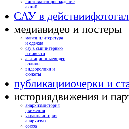
листовки
сопровождение
акций
САУ в действии
фотогал
медиа
видео и постеры
магазин
литература
и одежда
сау в сми
интервью
и новости
агитационные
видео
ролики
видео
ролики и
сюжеты
публикации
очерки и ст
история
движения и пар
анархизм
история
движения
украина
история
анархизма
союза