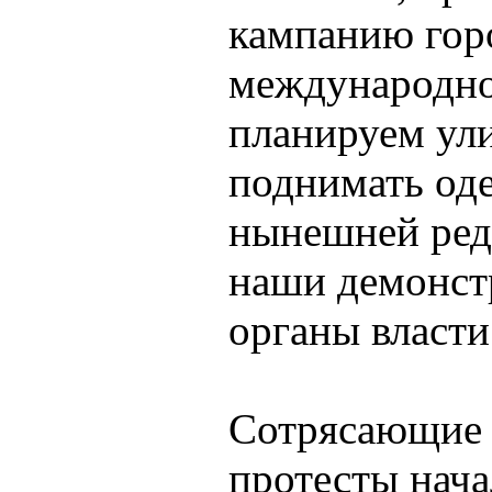
кампанию гор
международно
планируем ули
поднимать оде
нынешней ред
наши демонстр
органы власт
Сотрясающие 
протесты нача