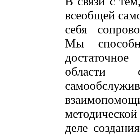
В связи с тем
всеобщей само
себя сопрово
Мы способн
достаточное
области са
самообсл
взаимопомощ
методическо
деле создани