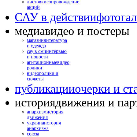
листовки
сопровождение
акций
САУ в действии
фотогал
медиа
видео и постеры
магазин
литература
и одежда
сау в сми
интервью
и новости
агитационные
видео
ролики
видео
ролики и
сюжеты
публикации
очерки и ст
история
движения и пар
анархизм
история
движения
украина
история
анархизма
союза