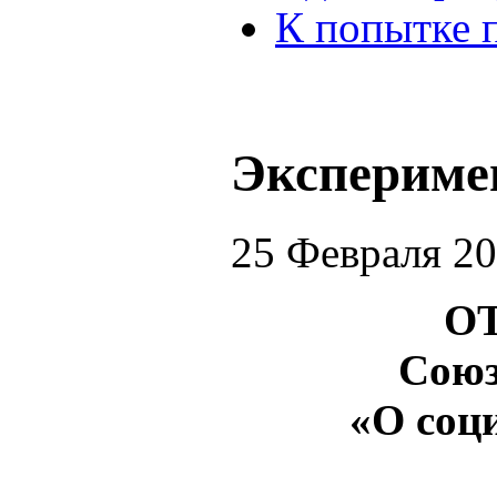
К попытке 
Экспериме
25 Февраля 2
О
Союз
«О соци