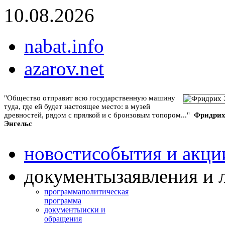
10.08.2026
nabat.info
azarov.net
"Общество отправит всю государственную машину
туда, где ей будет настоящее место: в музей
древностей, рядом с прялкой и с бронзовым топором..."
Фридри
Энгельс
новости
события и акци
документы
заявления и 
программа
политическая
программа
документы
иски и
обращения