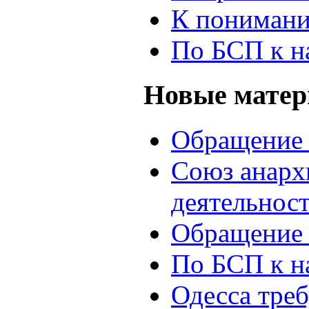
К понимани
По БСП к н
Новые мате
Обращение 
Союз анархи
деятельнос
Обращение 
По БСП к н
Одесса треб