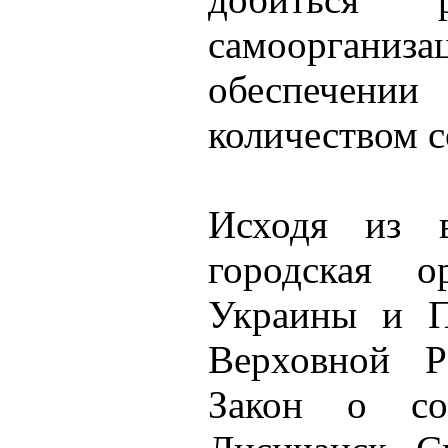
самоорган
обеспечен
количеством 
Исходя из в
городская о
Украины и П
Верховной Р
Закон о со