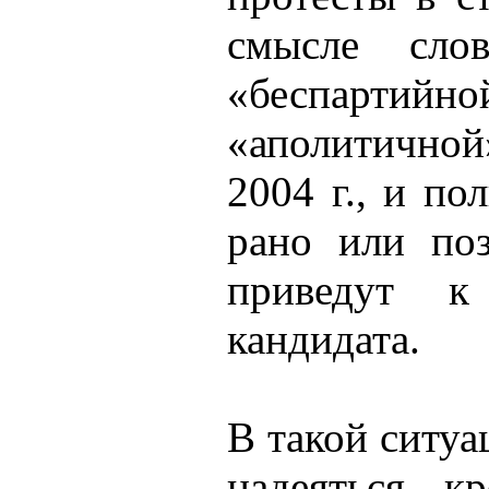
смысле сло
«беспартийно
«аполитично
2004 г., и по
рано или поз
приведут к
кандидата.
В такой ситуа
надеяться, к