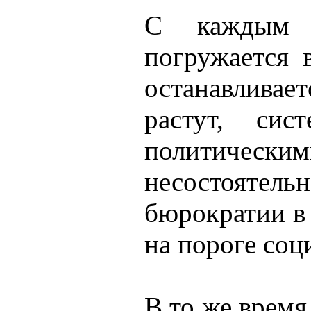
С каждым 
погружается 
останавливае
растут, сис
политичес
несостояте
бюрократии в 
на пороге соц
В то же время