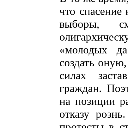
что спасение
выборы, с
олигархическ
«молодых да
создать оную,
силах заста
граждан. Поэ
на позиции ра
отказу рознь
протесты в с