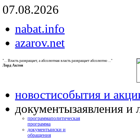
07.08.2026
nabat.info
azarov.net
"... Власть развращает, а абсолютная власть развращает абсолютно ..."
Лорд Актон
новости
события и акци
документы
заявления и 
программа
политическая
программа
документы
иски и
обращения