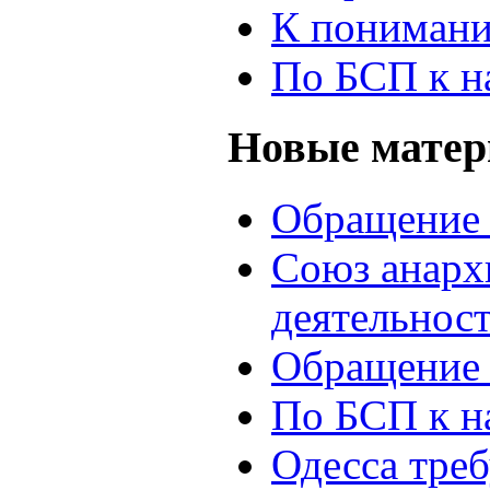
К понимани
По БСП к н
Новые мате
Обращение 
Союз анархи
деятельнос
Обращение 
По БСП к н
Одесса треб