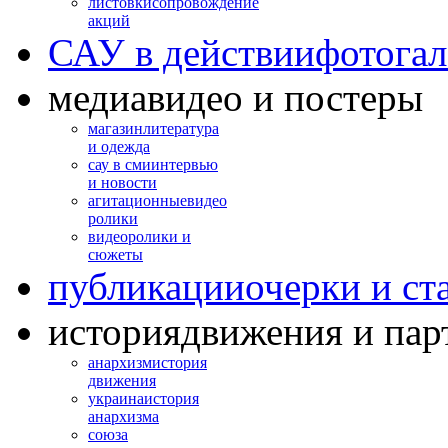
листовки
сопровождение
акций
САУ в действии
фотогал
медиа
видео и постеры
магазин
литература
и одежда
сау в сми
интервью
и новости
агитационные
видео
ролики
видео
ролики и
сюжеты
публикации
очерки и ст
история
движения и пар
анархизм
история
движения
украина
история
анархизма
союза