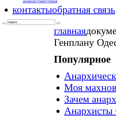
анархистов
история
контакты
обратная связь
главная
докум
Генплану Оде
Популярное
Анархическ
Моя махнов
Зачем анар
Анархисты 