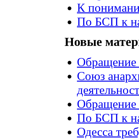
К понимани
По БСП к н
Новые мате
Обращение 
Союз анархи
деятельнос
Обращение 
По БСП к н
Одесса треб