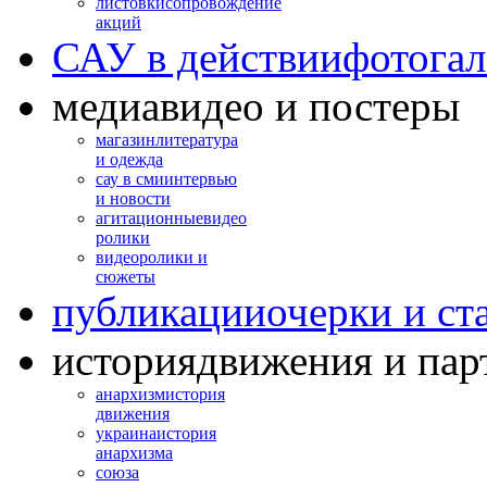
листовки
сопровождение
акций
САУ в действии
фотогал
медиа
видео и постеры
магазин
литература
и одежда
сау в сми
интервью
и новости
агитационные
видео
ролики
видео
ролики и
сюжеты
публикации
очерки и ст
история
движения и пар
анархизм
история
движения
украина
история
анархизма
союза