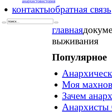
анархистов
история
контакты
обратная связь
главная
докум
выживания
Популярное
Анархическ
Моя махнов
Зачем анар
Анархисты 