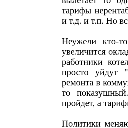
вылетает то од
тарифы нерента
и т.д. и т.п. Но 
Неужели кто-т
увеличится окла
работники коте
просто уйдут "
ремонта в коммун
то показушный
пройдет, а тариф
Политики меняю