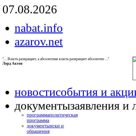
07.08.2026
nabat.info
azarov.net
"... Власть развращает, а абсолютная власть развращает абсолютно ..."
Лорд Актон
новости
события и акци
документы
заявления и 
программа
политическая
программа
документы
иски и
обращения