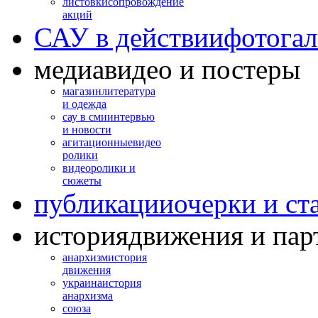
листовки
сопровождение
акций
САУ в действии
фотогал
медиа
видео и постеры
магазин
литература
и одежда
сау в сми
интервью
и новости
агитационные
видео
ролики
видео
ролики и
сюжеты
публикации
очерки и ст
история
движения и пар
анархизм
история
движения
украина
история
анархизма
союза