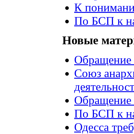
К понимани
По БСП к н
Новые мате
Обращение 
Союз анархи
деятельнос
Обращение 
По БСП к н
Одесса треб