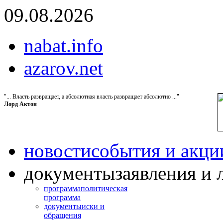
09.08.2026
nabat.info
azarov.net
"... Власть развращает, а абсолютная власть развращает абсолютно ..."
Лорд Актон
новости
события и акци
документы
заявления и 
программа
политическая
программа
документы
иски и
обращения