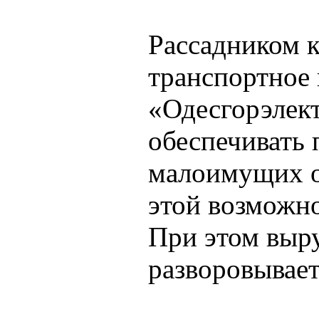
Рассадником к
транспортное
«Одесгорэлект
обеспечивать 
малоимущих о
этой возможно
При этом выру
разворовывает