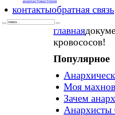
анархистов
история
контакты
обратная связь
главная
докум
кровососов!
Популярное
Анархическ
Моя махнов
Зачем анар
Анархисты 