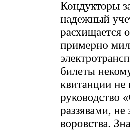
Кондукторы з
надежный учет
расхищается о
примерно милл
электротрансп
билеты некому
квитанции не 
руководство 
раззявами, не
воровства. Зн