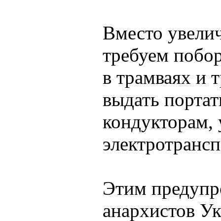
Вместо увелич
требуем побо
в трамваях и 
выдать портат
кондукторам, 
электротранс
Этим предупр
анархистов У