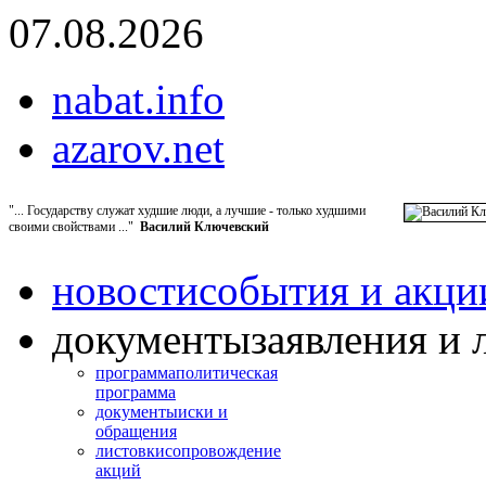
07.08.2026
nabat.info
azarov.net
"... Государству служат худшие люди, а лучшие - только худшими
своими свойствами ..."
Василий Ключевский
новости
события и акци
документы
заявления и 
программа
политическая
программа
документы
иски и
обращения
листовки
сопровождение
акций