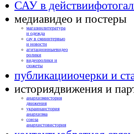
САУ в действии
фотогал
медиа
видео и постеры
магазин
литература
и одежда
сау в сми
интервью
и новости
агитационные
видео
ролики
видео
ролики и
сюжеты
публикации
очерки и ст
история
движения и пар
анархизм
история
движения
украина
история
анархизма
союза
анархистов
история