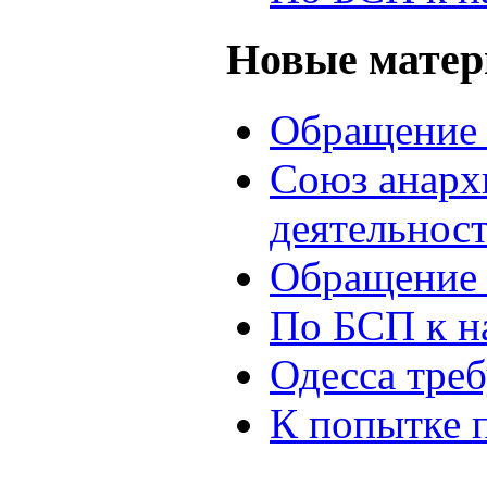
Новые мате
Обращение 
Союз анархи
деятельнос
Обращение 
По БСП к н
Одесса треб
К попытке 