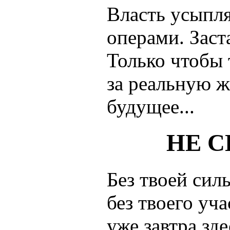
Власть усыпл
операми. Заст
Только чтобы 
за реальную ж
будущее...
НЕ С
Без твоей сил
без твоего уча
уже завтра зд