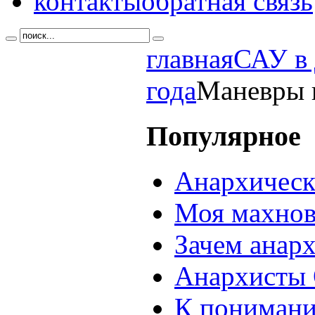
контакты
обратная связь
главная
САУ в 
года
Маневры 
Популярное
Анархическ
Моя махнов
Зачем анар
Анархисты 
К понимани