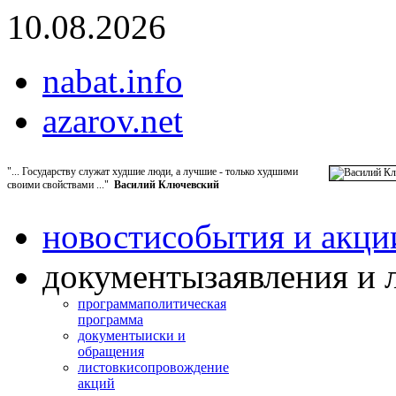
10.08.2026
nabat.info
azarov.net
"... Государству служат худшие люди, а лучшие - только худшими
своими свойствами ..."
Василий Ключевский
новости
события и акци
документы
заявления и 
программа
политическая
программа
документы
иски и
обращения
листовки
сопровождение
акций