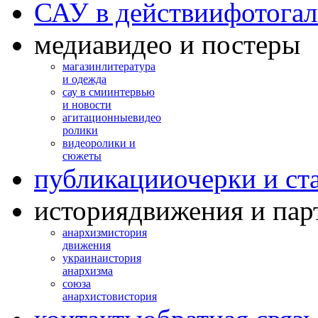
САУ в действии
фотогал
медиа
видео и постеры
магазин
литература
и одежда
сау в сми
интервью
и новости
агитационные
видео
ролики
видео
ролики и
сюжеты
публикации
очерки и ст
история
движения и пар
анархизм
история
движения
украина
история
анархизма
союза
анархистов
история