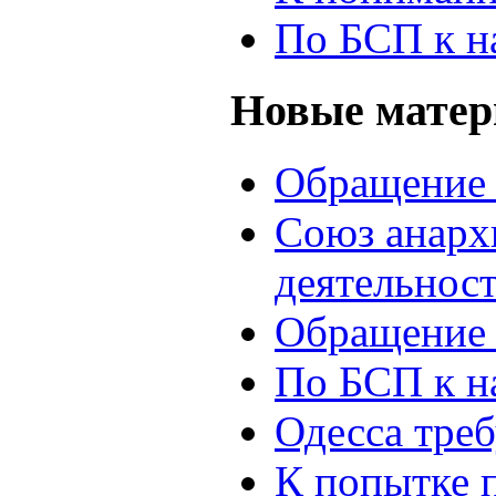
По БСП к н
Новые мате
Обращение 
Союз анархи
деятельнос
Обращение 
По БСП к н
Одесса треб
К попытке 