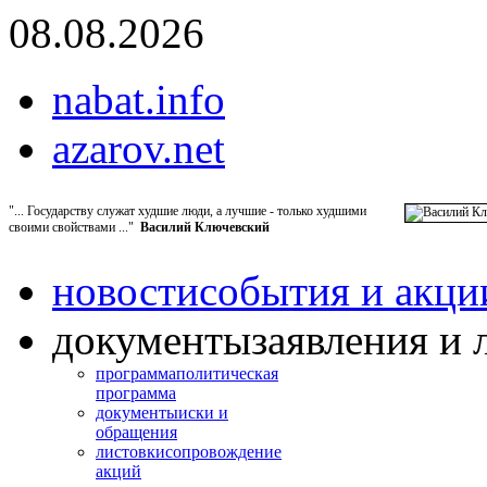
08.08.2026
nabat.info
azarov.net
"... Государству служат худшие люди, а лучшие - только худшими
своими свойствами ..."
Василий Ключевский
новости
события и акци
документы
заявления и 
программа
политическая
программа
документы
иски и
обращения
листовки
сопровождение
акций