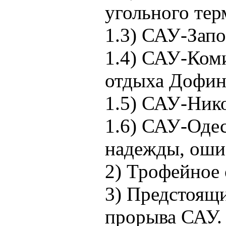
угольного тер
1.3) САУ-Зап
1.4) САУ-Коми
отдыха Дофин
1.5) САУ-Нико
1.6) САУ-Одес
надежды, оши
2) Трофейное 
3) Предстоящ
прорыва САУ.