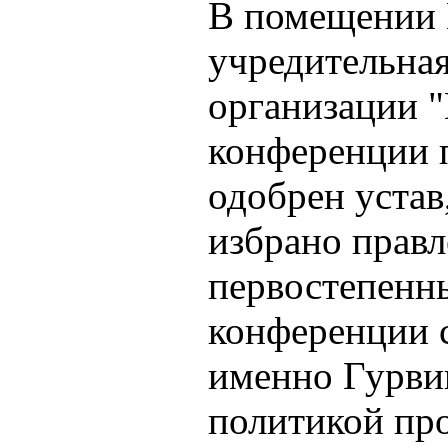
В помещении
учредительна
организации "
конференции п
одобрен устав
избрано прав
первостепенн
конференции с
именно Гурви
политикой пр