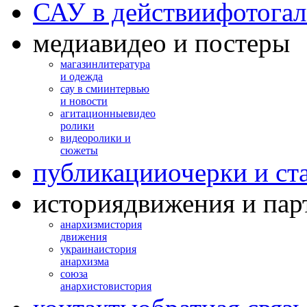
САУ в действии
фотогал
медиа
видео и постеры
магазин
литература
и одежда
сау в сми
интервью
и новости
агитационные
видео
ролики
видео
ролики и
сюжеты
публикации
очерки и ст
история
движения и пар
анархизм
история
движения
украина
история
анархизма
союза
анархистов
история