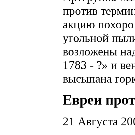
против терми
акцию похоро
угольной пыли
возложены на
1783 - ?» и в
высыпана горк
Евреи про
21 Августа 20