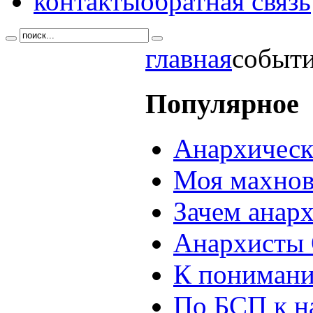
контакты
обратная связь
главная
событи
Популярное
Анархическ
Моя махнов
Зачем анар
Анархисты 
К понимани
По БСП к н