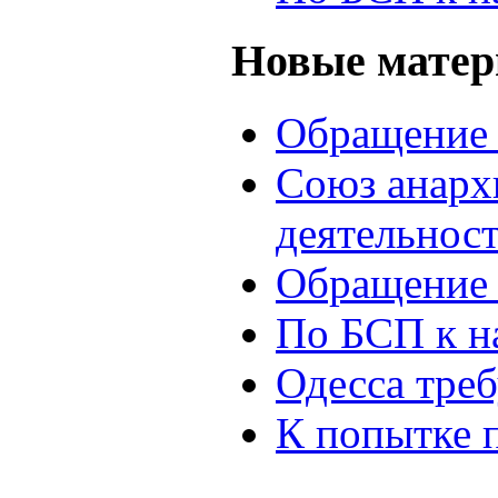
Новые мате
Обращение 
Союз анархи
деятельнос
Обращение 
По БСП к н
Одесса треб
К попытке 